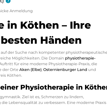
t)
help
 in Köthen – Ihre
 besten Händen
auf der Suche nach kompetenter physiotherapeutisch
hlreiche Möglichkeiten. Die Domain
physiotherapie-
-Auftritt für eine moderne Physiotherapie-Praxis, die
ve der Orte
Aken (Elbe)
,
Osternienburger Land
und
eis Köthen.
einer Physiotherapie in Köthe
ymnastik. Ziel ist es, Schmerzen zu lindern,
g die Lebensqualität zu verbessern. Eine moderne Praxis