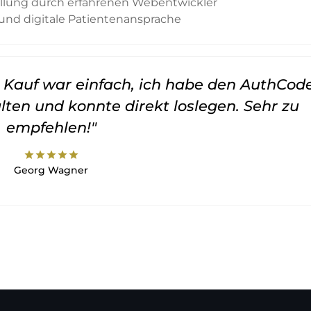
ellung durch erfahrenen Webentwickler
und digitale Patientenansprache
er Kauf war einfach, ich habe den AuthCod
lten und konnte direkt loslegen. Sehr zu
empfehlen!"
star
star
star
star
star
Georg Wagner