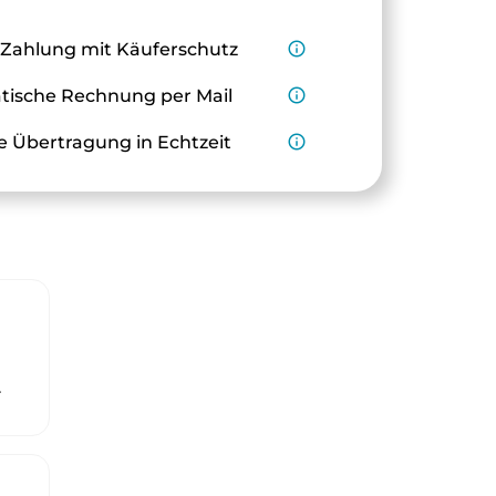
 Zahlung mit Käuferschutz
info_outline
ische Rechnung per Mail
info_outline
e Übertragung in Echtzeit
info_outline
r