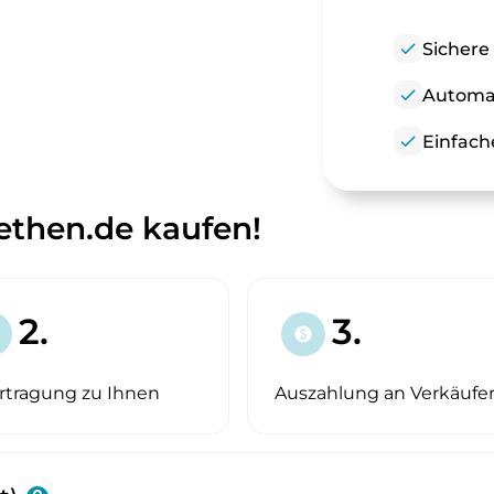
check
Sichere
check
Automat
check
Einfach
ethen.de kaufen!
2.
3.
paid
rtragung zu Ihnen
Auszahlung an Verkäufe